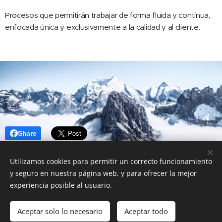
Procesos que permitirán trabajar de forma fluida y contínua,
enfocada única y exclusivamente a la calidad y al cliente.
Share
Utilizamos cookies para permitir un correcto funcionamiento
y seguro en nuestra página web, y para ofrecer la mejor
experiencia posible al usuario.
Miquel Segura Xartó
- miquel.segura55@gmail.com
Aceptar solo lo necesario
Aceptar todo
Creado con
Webnode
Cookies