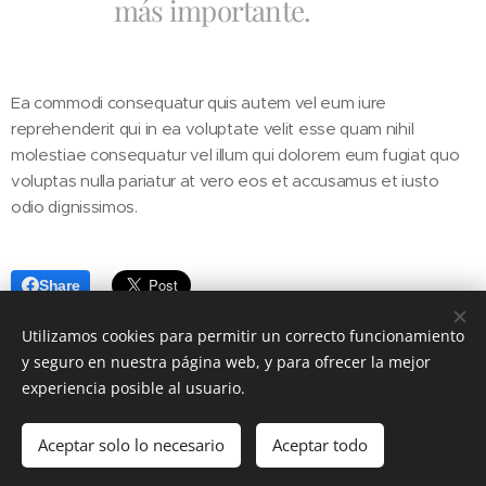
más importante.
Ea commodi consequatur quis autem vel eum iure
reprehenderit qui in ea voluptate velit esse quam nihil
molestiae consequatur vel illum qui dolorem eum fugiat quo
voluptas nulla pariatur at vero eos et accusamus et iusto
odio dignissimos.
Share
Utilizamos cookies para permitir un correcto funcionamiento
y seguro en nuestra página web, y para ofrecer la mejor
experiencia posible al usuario.
Miquel Segura Xartó
- miquel.segura55@gmail.com
Aceptar solo lo necesario
Aceptar todo
Creado con
Webnode
Cookies